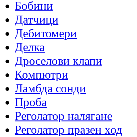
Бобини
Датчици
Дебитомери
Делка
Дроселови клапи
Компютри
Ламбда сонди
Проба
Реголатор налягане
Реголатор празен ход