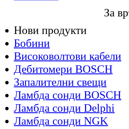
За вр
Нови продукти
Бобини
Високоволтови кабели
Дебитомери BOSCH
Запалителни свещи
Ламбда сонди BOSCH
Ламбда сонди Delphi
Ламбда сонди NGK