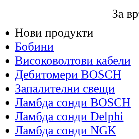
За вр
Нови продукти
Бобини
Високоволтови кабели
Дебитомери BOSCH
Запалителни свещи
Ламбда сонди BOSCH
Ламбда сонди Delphi
Ламбда сонди NGK