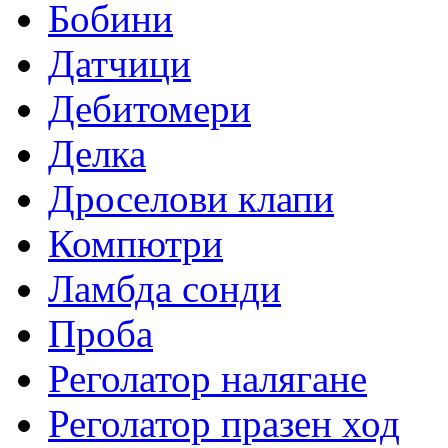
Бобини
Датчици
Дебитомери
Делка
Дроселови клапи
Компютри
Ламбда сонди
Проба
Реголатор налягане
Реголатор празен ход