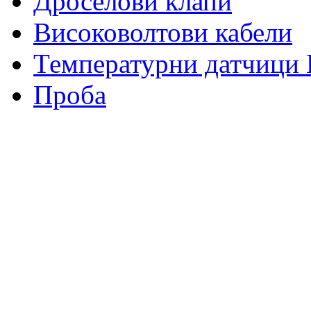
Дроселови клапи
Високоволтови кабели
Температурни датчиц
Проба