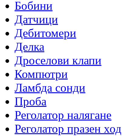
Бобини
Датчици
Дебитомери
Делка
Дроселови клапи
Компютри
Ламбда сонди
Проба
Реголатор налягане
Реголатор празен ход