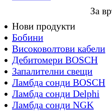
За вр
Нови продукти
Бобини
Високоволтови кабели
Дебитомери BOSCH
Запалителни свещи
Ламбда сонди BOSCH
Ламбда сонди Delphi
Ламбда сонди NGK