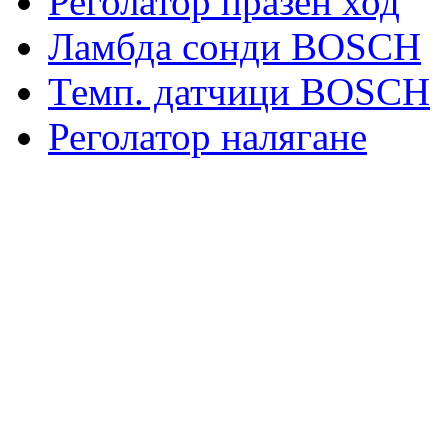
Реголатор празен ход
Ламбда сонди BOSCH
Темп. датчици BOSCH
Реголатор налягане