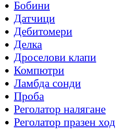
Бобини
Датчици
Дебитомери
Делка
Дроселови клапи
Компютри
Ламбда сонди
Проба
Реголатор налягане
Реголатор празен ход