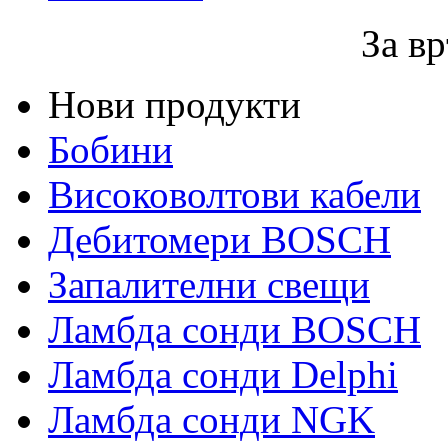
За вр
Нови продукти
Бобини
Високоволтови кабели
Дебитомери BOSCH
Запалителни свещи
Ламбда сонди BOSCH
Ламбда сонди Delphi
Ламбда сонди NGK