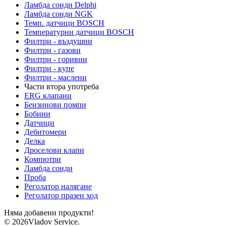
Ламбда сонди Delphi
Ламбда сонди NGK
Темп. датчици BOSCH
Температурни датчици BOSCH
Филтри - въздушни
Филтри - газови
Филтри - горивни
Филтри - купе
Филтри - маслени
Части втора употреба
ERG клапани
Бензинови помпи
Бобини
Датчици
Дебитомери
Делка
Дроселови клапи
Компютри
Ламбда сонди
Проба
Реголатор налягане
Реголатор празен ход
Няма добавени продукти!
© 2026Vladov Service.